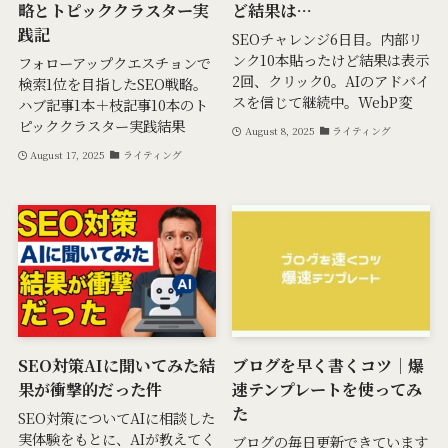
略とトピッククラスター実
ど結果は…
践記
SEOチャレンジ6日目。内部リ
ンク10本貼ったけど結果は表示
フォローアップクエスチョンで
2回、クリック0。AIのアドバイ
検索1位を目指したSEO戦略。
スを信じて継続中。WebP変
ハブ記事1本＋枝記事10本のト
ピッククラスター実践結果
August 8, 2025
ライティング
August 17, 2025
ライティング
SEO対策AIに聞いてみた結
ブログを早く書くコツ｜爆
果が衝撃的だった件
速テンプレートを使ってみ
た
SEO対策についてAIに相談した
実体験をもとに、AIが教えてく
ブログの毎日更新できています