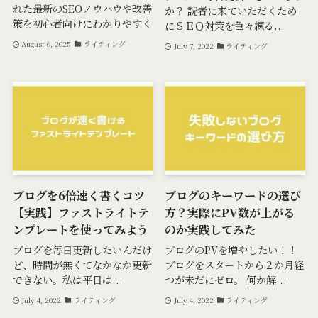
れた最新のSEOノウハウや改善
か？ 読者に来ていただくため
策を初心者向けにわかりやすく
にＳＥＯ対策を色々練る...
August 6, 2025
ライティング
July 7, 2022
ライティング
ブログを6倍速く書くコツ
ブログのキーワードの選び
【実践】ファストライトテ
方？実際にPV数が上がる
ンプレートを使ってみよう
のか実践してみた
ブログを毎日更新したいんだけ
ブログのPVを増やしたい！！
ど、時間が無くてなかなか更新
ブログをスタートから２か月経
できない。私は平日は...
つが未だにゼロ。 何か解...
July 4, 2022
ライティング
July 4, 2022
ライティング