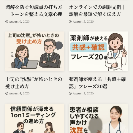
誤解を防ぐ句読点の打ち方
オンラインでの謝罪文例｜
｜トーンを整える文章心理
誤解を最短で解く伝え方
August 6, 2026
August 5, 2026
上司の“沈黙”が怖いときの
薬剤師が使える「共感＋確
受け止め方
認」フレーズ20選
August 4, 2026
August 3, 2026