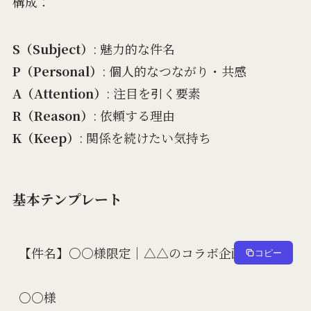
構成：
S（Subject）
: 魅力的な件名
P（Personal）
: 個人的なつながり・共感
A（Attention）
: 注目を引く要素
R（Reason）
: 依頼する理由
K（Keep）
: 関係を続けたい気持ち
基本テンプレート
【件名】○○様限定｜△△のコラボ企画について

コピー
○○様
