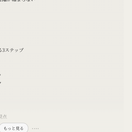
る3ステップ
る
ク
視点
もっと見る