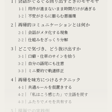
会話がぐるぐる回り出すときのモヤモヤ
用件が進まないまま時間だけが過ぎる
不安がさらに膨らむ悪循環
再帰的コミュニケーションとは何か
会話がメタ化する現象
仕組みをざっくり分解
どこで気づき、どう抜け出すか
口癖・仕草のサインを拾う
自分の語尾にも注意
ミニ要約で軌道修正
再帰を味方につけるテクニック
共通ルールを仮置きする
「私はこう感じた」で主語を戻す
ふたりでメモを共有する
現場での実践例