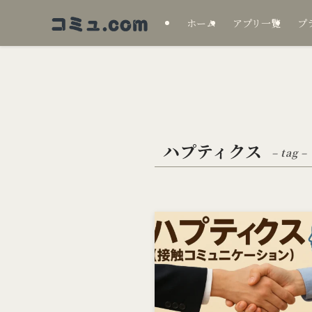
ホーム
アプリ一覧
プ
ハプティクス
– tag –