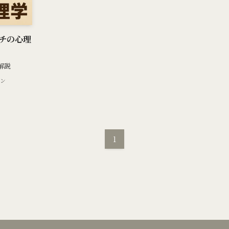
チの心理
解説
ン
1