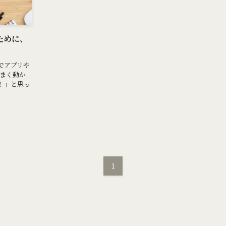
ために、
でアプリや
うまく動か
！」と思っ
1