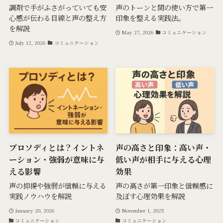
調剤で手がふさがっていても安
声のトーンと間の使い方で第一
心感が伝わる目線と声の整え方
印象を整える実践法。
を解説
May 27, 2026
コミュニケーション
July 12, 2026
コミュニケーション
プロソディとは？イントネ
声の高さと印象：高い声・
ーション・強弱が意味に与
低い声が相手に与える心理
える影響
効果
声の抑揚や強弱が信頼に与える
声の高さが第一印象と信頼感に
実践ノウハウを解説
及ぼす心理効果を解説
January 20, 2026
November 1, 2025
コミュニケーション
コミュニケーション