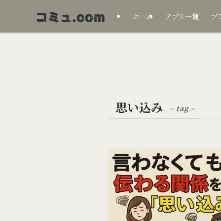
ホーム
アプリ一覧
プ
思い込み
– tag –