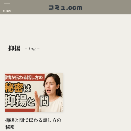
MENU
抑揚
– tag –
抑揚と間で伝わる話し方の
秘密