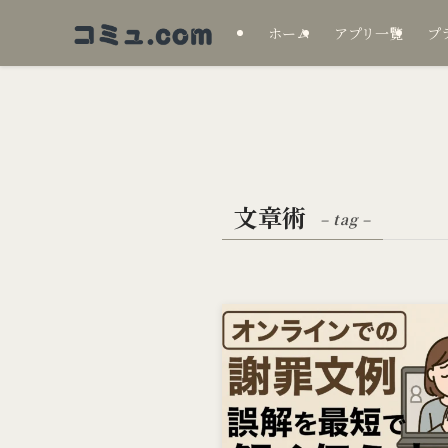
ホーム
アプリ一覧
プ
文章術
– tag –