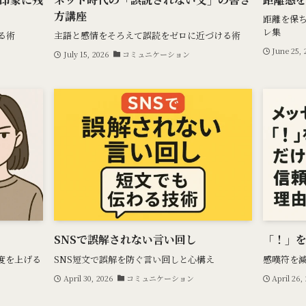
方講座
距離を保
レ集
る術
主語と感情をそろえて誤読をゼロに近づける術
June 25,
July 15, 2026
コミュニケーション
SNSで誤解されない言い回し
「！」
度を上げる
SNS短文で誤解を防ぐ言い回しと心構え
感嘆符を
April 30, 2026
コミュニケーション
April 26,