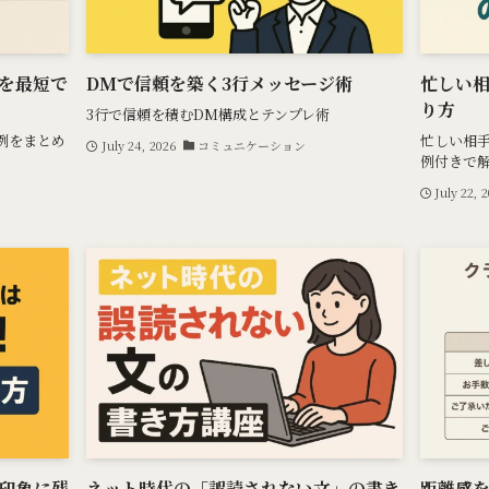
を最短で
DMで信頼を築く3行メッセージ術
忙しい
り方
3行で信頼を積むDM構成とテンプレ術
例をまとめ
忙しい相
July 24, 2026
コミュニケーション
例付きで
July 22, 
！印象に残
ネット時代の「誤読されない文」の書き
距離感