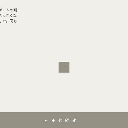
】
 ゲームの画
ズ大きくな
した。同じ
1