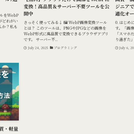
変換！高品質＆サーバー不要ツールを公
ジニアで
開中
適化オ
ルをWebP
がどれがい
さっそく使ってみる↓ 🖼️ WebP画像変換ツール
0. はじめ
んか？私も
とは？ このツールは、PNGやJPGなどの画像を
す。「画
WebP形式に高品質で変換できるブラウザアプリ
「スマホ
です。 サーバー不...
り過ぎた」
July 24, 2025
プログラミング
July 6, 2
品質・軽量