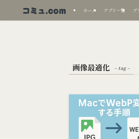
ホーム
アプリ一覧
プ
画像最適化
– tag –