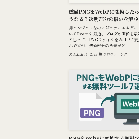
透過PNGをWebPに変換した
うなる？透明部分の扱いを解説
非エンジニアなのにAIでツールやゲー
いるRyoです 最近、ブログの画像を
と思って、PNGファイルをWebPに
んですが、透過部分の背景がど...
August 6, 2025
プログラミング
PNGをWebPに変換する無料