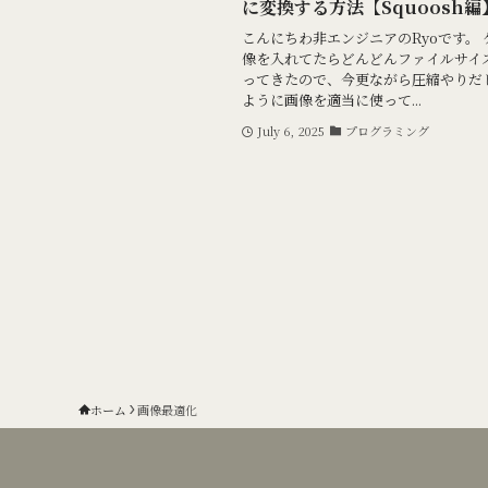
に変換する方法【Squoosh編
こんにちわ非エンジニアのRyoです。
像を入れてたらどんどんファイルサイ
ってきたので、今更ながら圧縮やりだ
ように画像を適当に使って...
July 6, 2025
プログラミング
ホーム
画像最適化