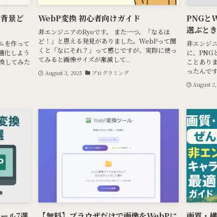
ら背景ど
WebP変換 初心者向けガイド
PNGと
選ぶと
非エンジニアのRyoです。 また一つ、「なるほ
ど！」と思える発見がありました。WebPって聞
ムを作って
非エンジニ
くと「なにそれ？」って感じですが、実際に使っ
最適化しよう
に、PNG
てみると画像サイズが激減して...
変換してみた
ことあり
ったんです
August 3, 2025
プログラミング
August 2,
ツール7選
【無料】ブラウザだけで画像をWebPに
画質・