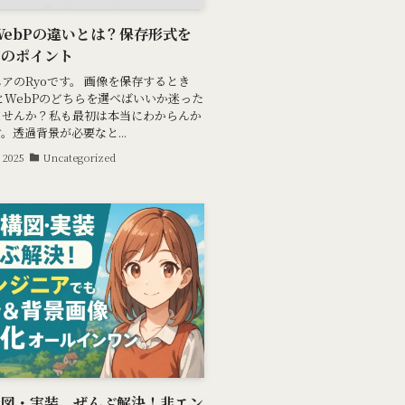
WebPの違いとは？保存形式を
きのポイント
アのRyoです。 画像を保存するとき
とWebPのどちらを選べばいいか迷った
ませんか？私も最初は本当にわからんか
。透過背景が必要なと...
 2025
Uncategorized
構図・実装、ぜんぶ解決！非エン