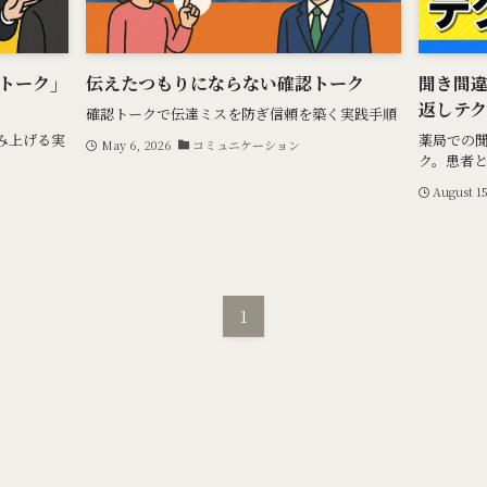
トーク」
伝えたつもりにならない確認トーク
聞き間
返しテク
確認トークで伝達ミスを防ぎ信頼を築く実践手順
み上げる実
薬局での
May 6, 2026
コミュニケーション
ク。患者
August 15
1