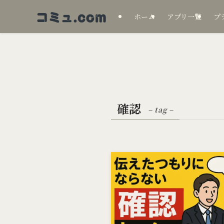
ホーム
アプリ一覧
プ
確認
– tag –