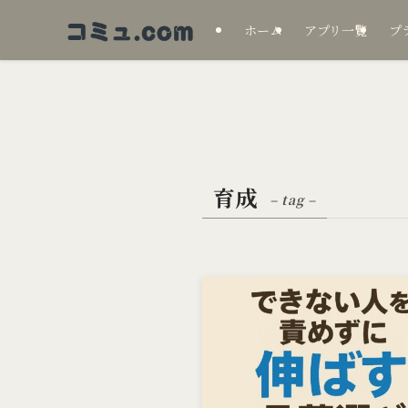
ホーム
アプリ一覧
プ
育成
– tag –