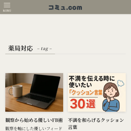
MENU
薬局対応
– tag –
観察から始める優しいFB術
不満を和らげるクッション
言葉
観察を軸にした優しいフィード