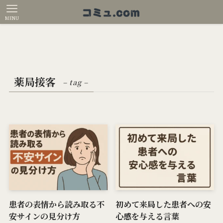
MENU
薬局接客
– tag –
患者の表情から読み取る不
初めて来局した患者への安
安サインの見分け方
心感を与える言葉