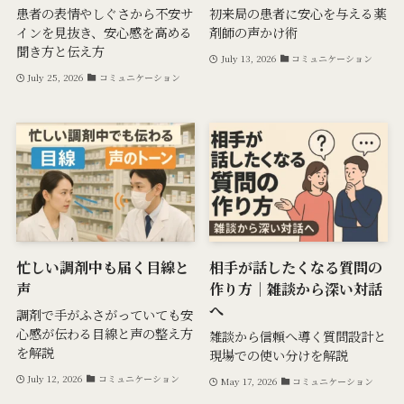
患者の表情やしぐさから不安サ
初来局の患者に安心を与える薬
インを見抜き、安心感を高める
剤師の声かけ術
聞き方と伝え方
July 13, 2026
コミュニケーション
July 25, 2026
コミュニケーション
忙しい調剤中も届く目線と
相手が話したくなる質問の
声
作り方｜雑談から深い対話
へ
調剤で手がふさがっていても安
心感が伝わる目線と声の整え方
雑談から信頼へ導く質問設計と
を解説
現場での使い分けを解説
July 12, 2026
コミュニケーション
May 17, 2026
コミュニケーション