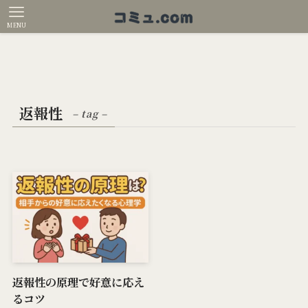
MENU
返報性
– tag –
返報性の原理で好意に応え
るコツ