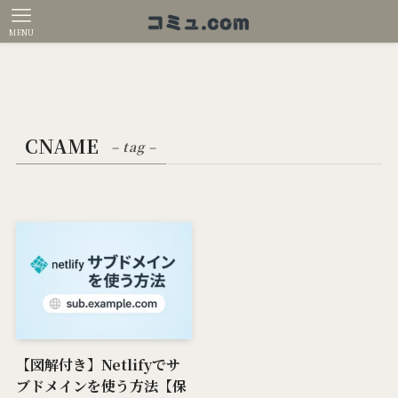
MENU
CNAME
– tag –
【図解付き】Netlifyでサ
ブドメインを使う方法【保