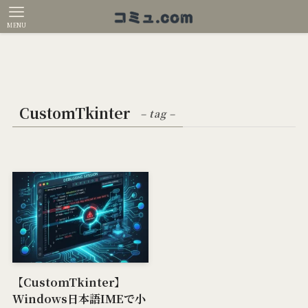
MENU
CustomTkinter
– tag –
【CustomTkinter】
Windows日本語IMEで小