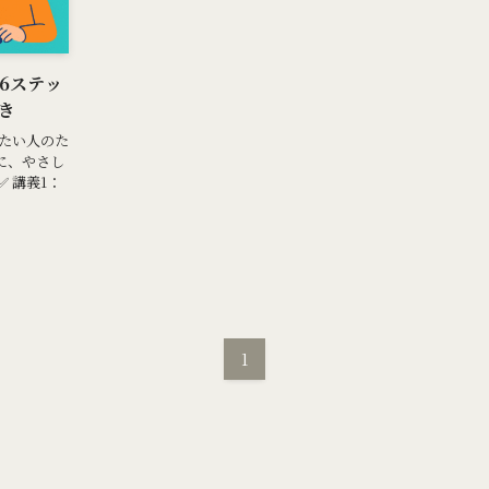
礎6ステッ
き
びたい人のた
に、やさし
 講義1：
1