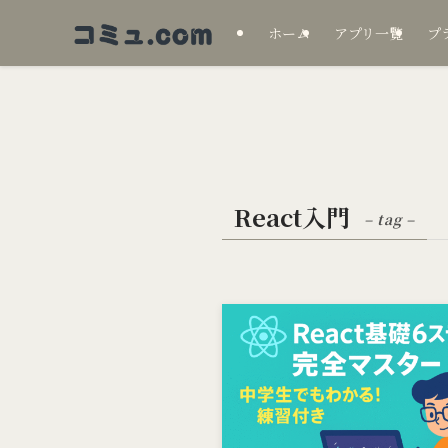
ホーム
アプリ一覧
プ
React入門
– tag –