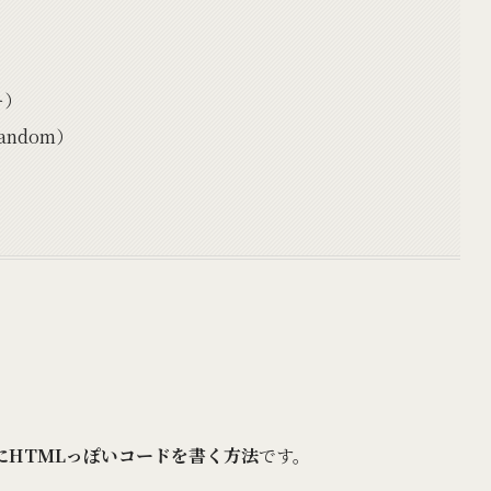
ー）
andom）
tの中にHTMLっぽいコードを書く方法
です。