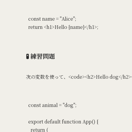
const name = "Alice";

🧪 練習問題
次の変数を使って、<code><h2>Hello dog</h
const animal = "dog";

export default function App() {

  return (
